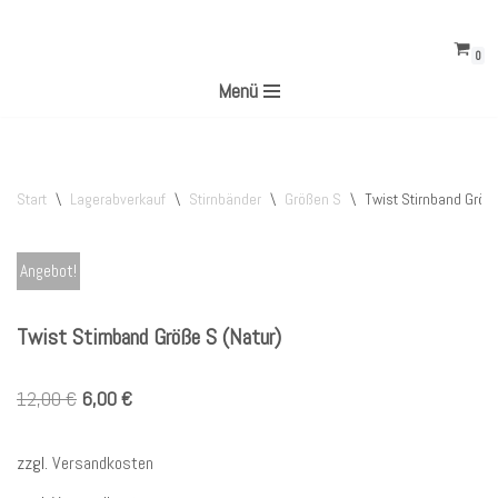
0
Zum
Menü
Inhalt
springen
Start
\
Lagerabverkauf
\
Stirnbänder
\
Größen S
\
Twist Stirnband Größe
Angebot!
Twist Stirnband Größe S (Natur)
12,00
€
6,00
€
zzgl.
Versandkosten