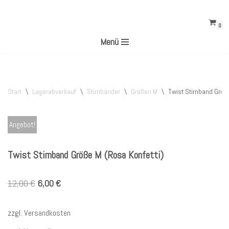
0
Zum
Menü
Inhalt
springen
Start
\
Lagerabverkauf
\
Stirnbänder
\
Größen M
\
Twist Stirnband Größ
Angebot!
Twist Stirnband Größe M (Rosa Konfetti)
12,00
€
6,00
€
zzgl.
Versandkosten