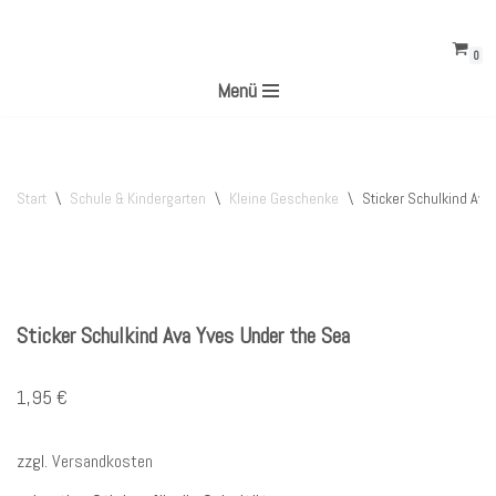
0
Zum
Menü
Inhalt
springen
Start
\
Schule & Kindergarten
\
Kleine Geschenke
\
Sticker Schulkind Ava
Sticker Schulkind Ava Yves Under the Sea
1,95
€
zzgl.
Versandkosten