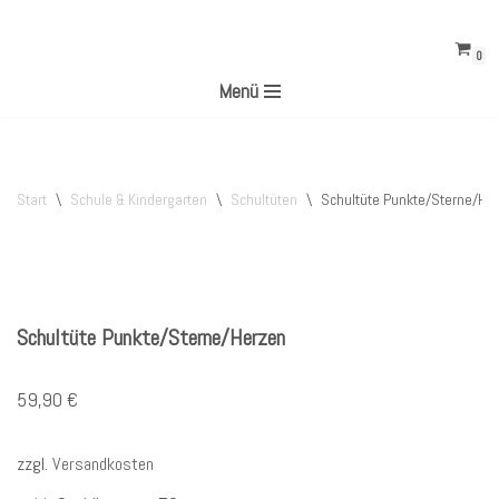
0
Zum
Menü
Inhalt
springen
Start
\
Schule & Kindergarten
\
Schultüten
\
Schultüte Punkte/Sterne/He
Schultüte Punkte/Sterne/Herzen
59,90
€
zzgl.
Versandkosten