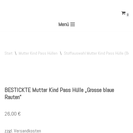
0
Zum
Menü
Inhalt
springen
Start
\
Mutter Kind Pass Hüllen
\
Stoffauswahl Mutter Kind Pass Hülle (Best
BESTICKTE Mutter Kind Pass Hülle „Grosse blaue
Rauten“
26,00
€
zzgl.
Versandkosten