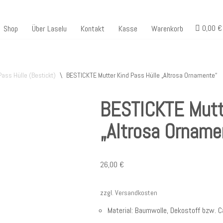
0,00 €
Shop
Über Laselu
Kontakt
Kasse
Warenkorb
ass Hülle (Bestickt)
\
BESTICKTE Mutter Kind Pass Hülle „Altrosa Ornamente“
BESTICKTE Mutte
„Altrosa Orname
26,00
€
zzgl.
Versandkosten
Material: Baumwolle, Dekostoff bzw. C