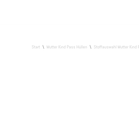
Zum
Inhalt
springen
Start
\
Mutter Kind Pass Hüllen
\
Stoffauswahl Mutter Kind P