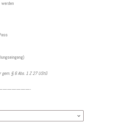
t werden
 Pass
hlungseingang)
 gem. § 6 Abs. 1 Z 27 UStG
———————-