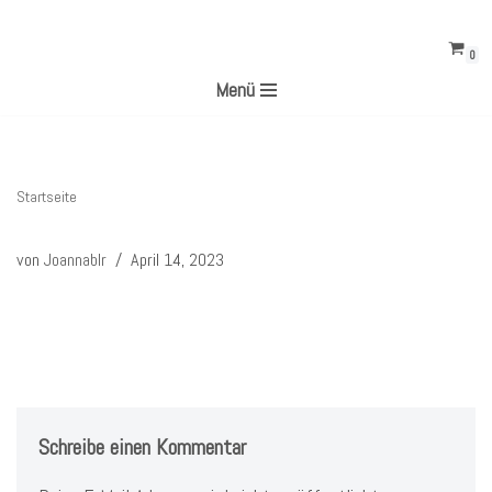
0
Zum
Menü
Inhalt
springen
Startseite
von
Joannablr
April 14, 2023
Schreibe einen Kommentar