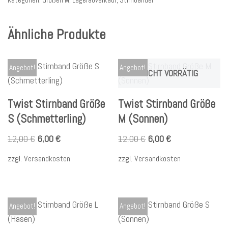
Kategorien:
Größen M
,
Lagerabverkauf
,
Stirnbänder
Ähnliche Produkte
Angebot!
Angebot!
NICHT VORRÄTIG
Twist Stirnband Größe
Twist Stirnband Größe
S (Schmetterling)
M (Sonnen)
12,00
€
6,00
€
12,00
€
6,00
€
zzgl.
Versandkosten
zzgl.
Versandkosten
Angebot!
Angebot!