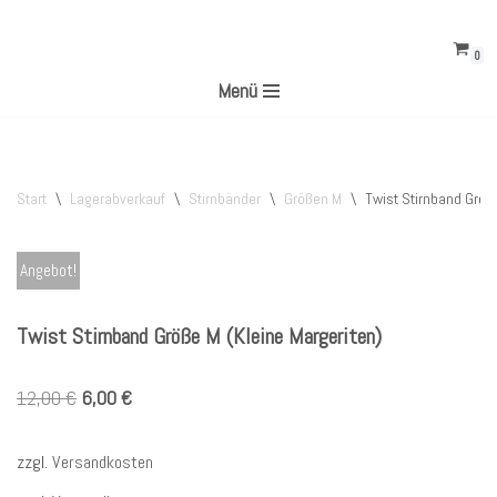
0
Zum
Menü
Inhalt
springen
Start
\
Lagerabverkauf
\
Stirnbänder
\
Größen M
\
Twist Stirnband Größ
Angebot!
Twist Stirnband Größe M (Kleine Margeriten)
12,00
€
6,00
€
zzgl.
Versandkosten