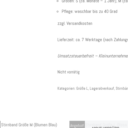
Größen: S (ca. Monate – 1 Jahr), M (ca.
Pflege: waschbar bis zu 40 Grad
zzgl. Versandkosten
Lieferzeit: ca. 7 Werktage (nach Zahlun
Umsatzsteuerbefreit – Kleinunternehmer
Nicht vorrätig
Kategorien:
Größe L
,
Lagerabverkauf
,
Stirnbä
Angebot!