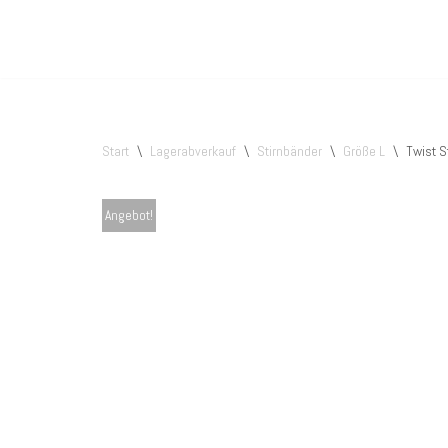
Zum
Inhalt
springen
Start
\
Lagerabverkauf
\
Stirnbänder
\
Größe L
\
Twist S
Angebot!