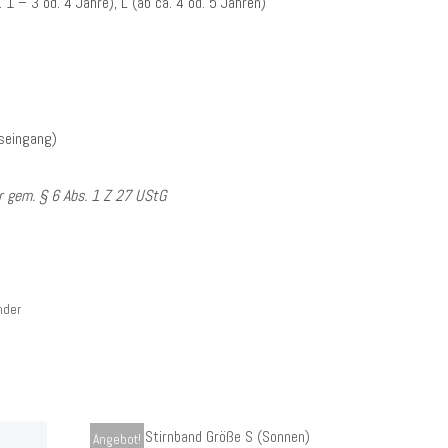
 1 – 3 od. 4 Jahre), L (ab ca. 4 od. 5 Jahren)
gseingang)
 gem. § 6 Abs. 1 Z 27 UStG
nder
Angebot!