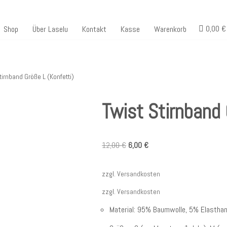
0,00 €
Shop
Über Laselu
Kontakt
Kasse
Warenkorb
tirnband Größe L (Konfetti)
Twist Stirnband 
12,00
€
6,00
€
zzgl.
Versandkosten
zzgl.
Versandkosten
Material: 95% Baumwolle, 5% Elastha