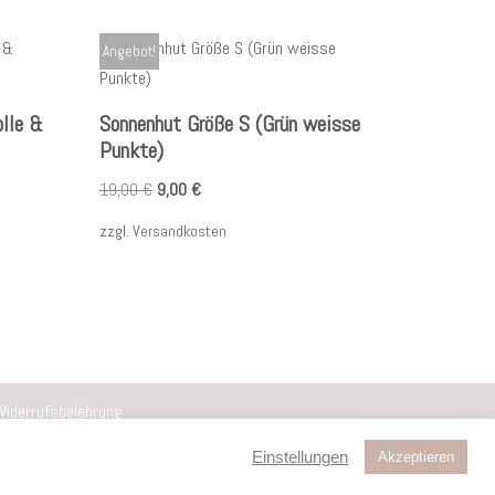
Angebot!
lle &
Sonnenhut Größe S (Grün weisse
Punkte)
19,00
€
9,00
€
zzgl.
Versandkosten
Widerrufsbelehrung
Einstellungen
Akzeptieren