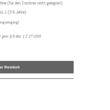
ine (für den Trockner nicht geeignet)
e), L (3-5 Jahre)
lungseingang)
 gem. § 6 Abs. 1 Z 27 UStG
den Warenkorb