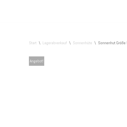
Zum
Inhalt
springen
Start
\
Lagerabverkauf
\
Sonnenhüte
\
Sonnenhut Größe 
Angebot!