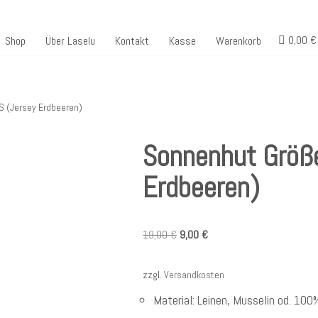
0,00 €
Shop
Über Laselu
Kontakt
Kasse
Warenkorb
S (Jersey Erdbeeren)
Sonnenhut Größe
Erdbeeren)
19,00
€
9,00
€
zzgl.
Versandkosten
Material: Leinen, Musselin od. 10