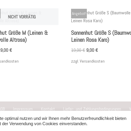
Angebot!
NICHT VORRÄTIG
hut Größe M (Leinen &
Sonnenhut Größe S (Baumwo
lle Altrosa)
Leinen Rosa Karo)
9,00
€
19,00
€
9,00
€
sandkosten
zzgl.
Versandkosten
AGB
Impressum
Kontakt
Liefer- und Zahlungsbedingungen
e optimal nutzen und wir Ihnen mehr Benutzerfreundlichkeit bieten
it der Verwendung von Cookies einverstanden.