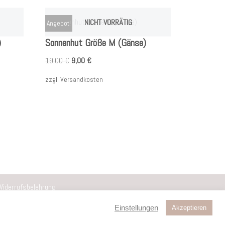
NICHT VORRÄTIG
Angebot!
)
Sonnenhut Größe M (Gänse)
19,00
€
9,00
€
zzgl.
Versandkosten
Widerrufsbelehrung
Einstellungen
Akzeptieren