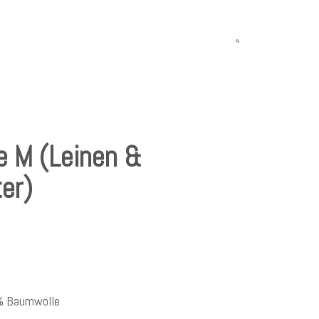
e M (Leinen &
er)
0% Baumwolle