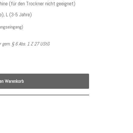
ine (für den Trockner nicht geeignet)
e), L (3-5 Jahre)
lungseingang)
 gem. § 6 Abs. 1 Z 27 UStG
den Warenkorb