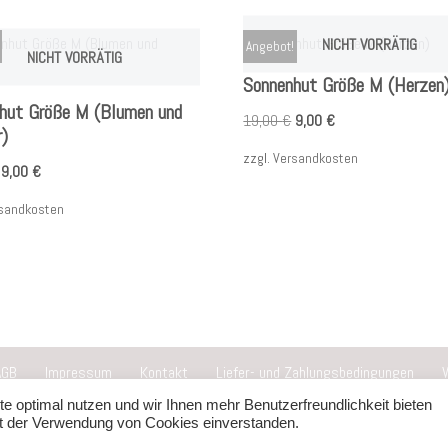
NICHT VORRÄTIG
Angebot!
NICHT VORRÄTIG
Sonnenhut Größe M (Herzen
hut Größe M (Blumen und
19,00
€
9,00
€
r)
zzgl.
Versandkosten
9,00
€
sandkosten
AGB
Impressum
Kontakt
Liefer- und Zahlungsbedingungen
e optimal nutzen und wir Ihnen mehr Benutzerfreundlichkeit bieten
it der Verwendung von Cookies einverstanden.