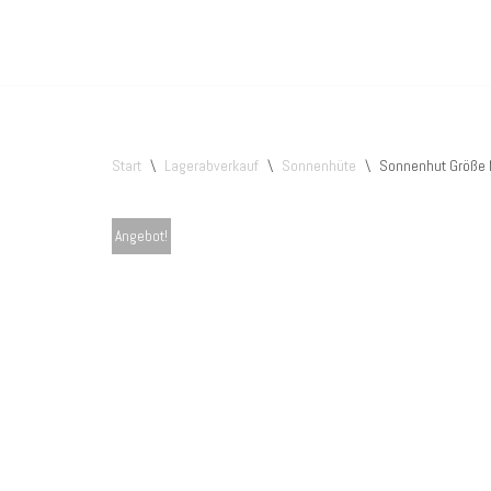
Zum
Inhalt
springen
Start
\
Lagerabverkauf
\
Sonnenhüte
\
Sonnenhut Größe M
Angebot!