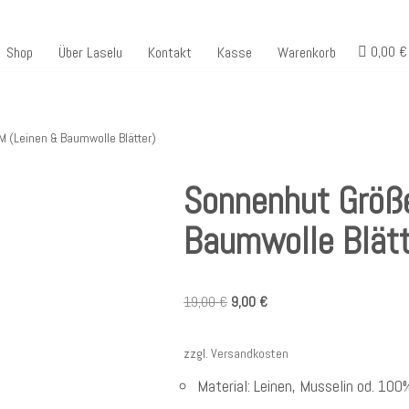
0,00 €
Shop
Über Laselu
Kontakt
Kasse
Warenkorb
 (Leinen & Baumwolle Blätter)
Sonnenhut Größ
Baumwolle Blätt
19,00
€
9,00
€
zzgl.
Versandkosten
Material: Leinen, Musselin od. 10