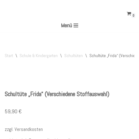
0
Zum
Menü
Inhalt
springen
Start
\
Schule & Kindergarten
\
Schultüten
\
Schultüte „Frida“ (Verschie
Schultüte „Frida“ (Verschiedene Stoffauswahl)
59,90
€
zzgl.
Versandkosten