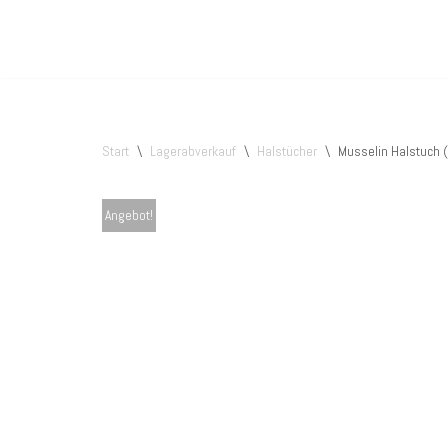
Zum
Inhalt
springen
Start
\
Lagerabverkauf
\
Halstücher
\
Musselin Halstuch 
Angebot!