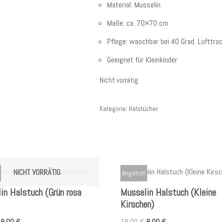
Material: Musselin
Maße: ca. 70×70 cm
Pflege: waschbar bei 40 Grad. Lufttro
Geeignet für Kleinkinder
Nicht vorrätig
Kategorie:
Halstücher
NICHT VORRÄTIG
Angebot!
in Halstuch (Grün rosa
Musselin Halstuch (Kleine
Kirschen)
8,00
€
18,00
€
8,00
€