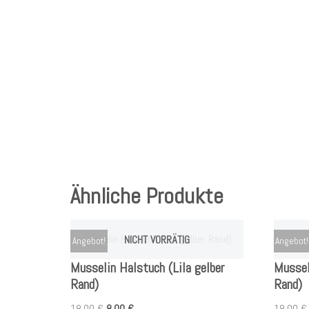
Ähnliche Produkte
NICHT VORRÄTIG
Angebot!
Angebot!
Musselin Halstuch (Lila gelber
Mussel
Rand)
Rand)
18,00
€
8,00
€
18,00
€