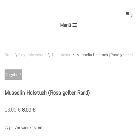
0
Zum
Menü
Inhalt
springen
Start
\
Lagerabverkauf
\
Halstücher
\
Musselin Halstuch (Rosa gelber Ra
Angebot!
Musselin Halstuch (Rosa gelber Rand)
18,00
€
8,00
€
zzgl.
Versandkosten