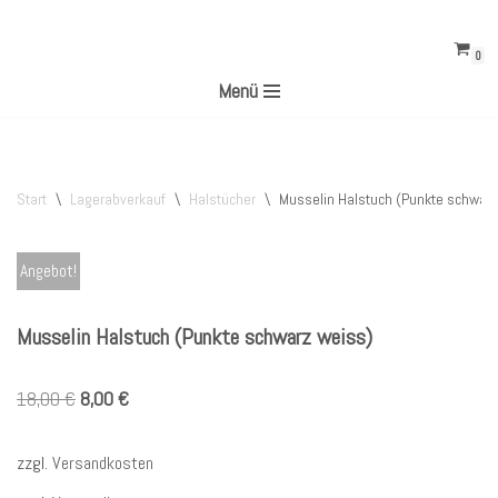
0
Zum
Menü
Inhalt
springen
Start
\
Lagerabverkauf
\
Halstücher
\
Musselin Halstuch (Punkte schwarz
Angebot!
Musselin Halstuch (Punkte schwarz weiss)
18,00
€
8,00
€
zzgl.
Versandkosten