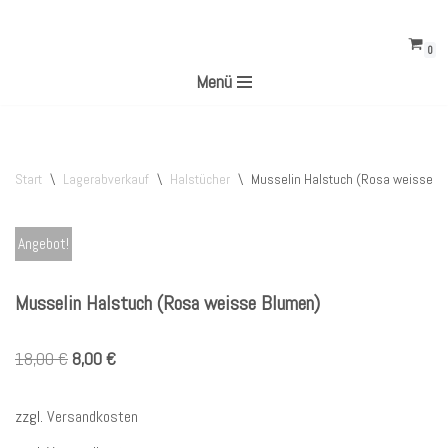
0
Zum
Menü
Inhalt
springen
Start
\
Lagerabverkauf
\
Halstücher
\
Musselin Halstuch (Rosa weisse B
Angebot!
Musselin Halstuch (Rosa weisse Blumen)
18,00
€
8,00
€
zzgl.
Versandkosten