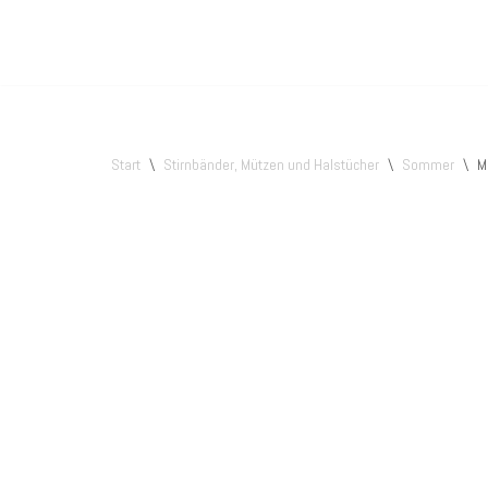
Zum
Inhalt
springen
Start
\
Stirnbänder, Mützen und Halstücher
\
Sommer
\
M