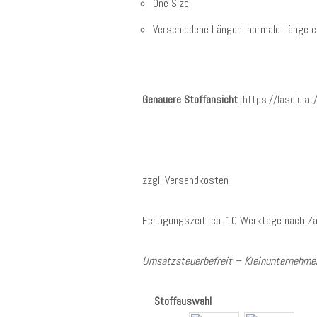
One Size
Verschiedene Längen: normale Länge ca
Genauere Stoffansicht
:
https://laselu.at
zzgl. Versandkosten
Fertigungszeit: ca. 10 Werktage nach Za
Umsatzsteuerbefreit – Kleinunternehmer
Stoffauswahl