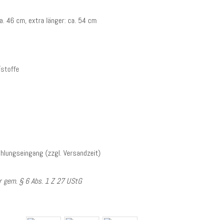
. 46 cm, extra länger: ca. 54 cm
/stoffe
hlungseingang (zzgl. Versandzeit)
 gem. § 6 Abs. 1 Z 27 UStG