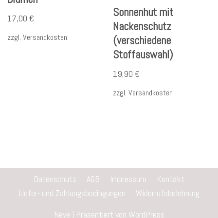
Sonnenhut mit
17,00
€
Nackenschutz
zzgl.
Versandkosten
(verschiedene
Stoffauswahl)
19,90
€
zzgl.
Versandkosten
Datenschutz
AGB
Impressum
Kontakt
Liefer- und Zahlungsbedingungen
Widerrufsbelehrung
Neve
| Präsentiert von
WordPress