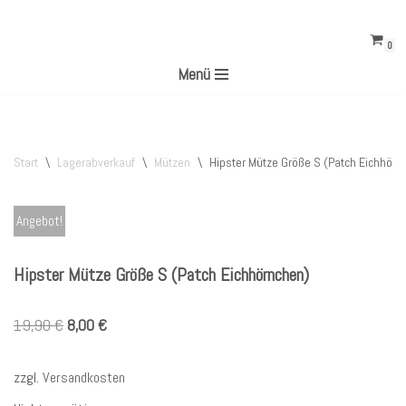
0
Zum
Menü
Inhalt
springen
Start
\
Lagerabverkauf
\
Mützen
\
Hipster Mütze Größe S (Patch Eichhörn
Angebot!
Hipster Mütze Größe S (Patch Eichhörnchen)
19,90
€
8,00
€
zzgl.
Versandkosten