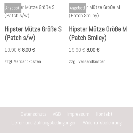
Angebot!
Angebot!
Hipster Mütze Größe S
Hipster Mütze Größe M
(Patch s/w)
(Patch Smiley)
19,90
€
8,00
€
19,90
€
8,00
€
zzgl.
Versandkosten
zzgl.
Versandkosten
Datenschutz
AGB
Impressum
Kontakt
Liefer- und Zahlungsbedingungen
Widerrufsbelehrung