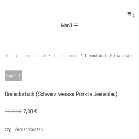
0
Zum
Menü
Inhalt
springen
Start
\
Lagerabverkauf
\
Dreieckstücher
\
Dreieckstuch (Schwarz weisse
Angebot!
Dreieckstuch (Schwarz weisse Punkte Jeansblau)
19,00
€
7,00
€
zzgl.
Versandkosten