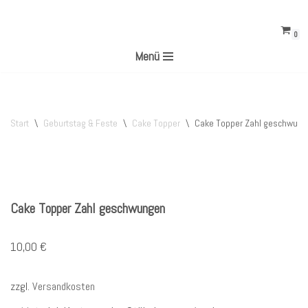
0
Zum
Menü
Inhalt
springen
Start
\
Geburtstag & Feste
\
Cake Topper
\
Cake Topper Zahl geschwun
Cake Topper Zahl geschwungen
10,00
€
zzgl.
Versandkosten