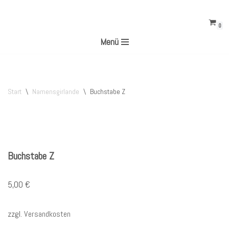
0
Zum
Menü
Inhalt
springen
Start
\
Namensgirlande
\
Buchstabe Z
Buchstabe Z
5,00
€
zzgl.
Versandkosten