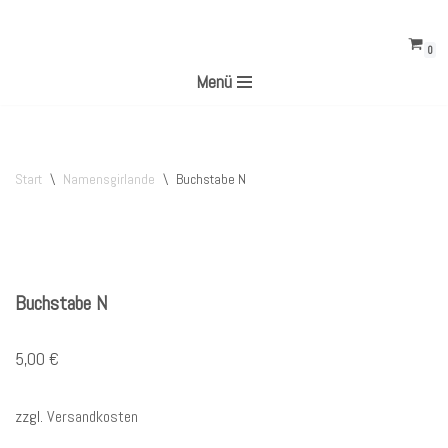
0
Zum
Menü
Inhalt
springen
Start
\
Namensgirlande
\
Buchstabe N
Buchstabe N
5,00
€
zzgl.
Versandkosten