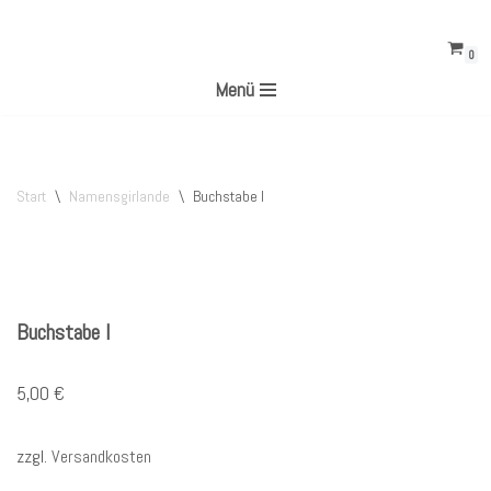
0
Zum
Menü
Inhalt
springen
Start
\
Namensgirlande
\
Buchstabe I
Buchstabe I
5,00
€
zzgl.
Versandkosten