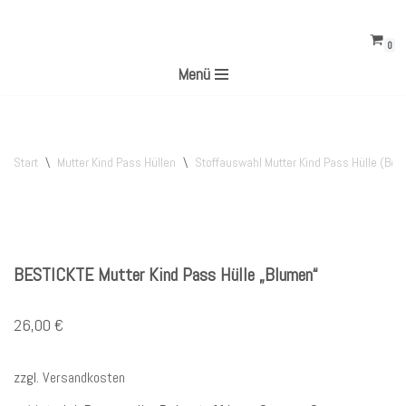
0
Zum
Menü
Inhalt
springen
Start
\
Mutter Kind Pass Hüllen
\
Stoffauswahl Mutter Kind Pass Hülle (Best
BESTICKTE Mutter Kind Pass Hülle „Blumen“
26,00
€
zzgl.
Versandkosten