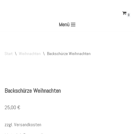
0
Zum
Menü
Inhalt
springen
Start
\
Weihnachten
\
Backschürze Weihnachten
Backschürze Weihnachten
25,00
€
zzgl.
Versandkosten