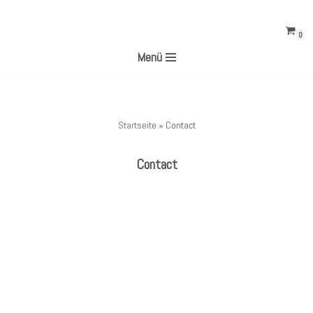
0
Zum
Menü
Inhalt
springen
Startseite
»
Contact
Contact